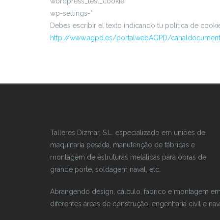
wordpress_test_cookie
wp-settings-*
Debes escribir el texto indicando tu política de cook
http://www.agpd.es/portalwebAGPD/canaldocument
Talleres Dizmar, S.L. especializado em uniões de
maquinaria pesada, manutenção de fábricas e
montagem de estruturas metálicas para obras de
grande porte, soldagem naval, etc.
Abrangendo design, cálculo, fabrico e montagem e
diferentes áreas de construção, engenharia civil e nav