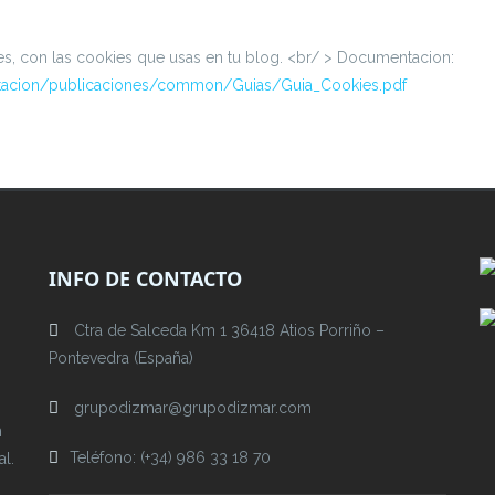
ies, con las cookies que usas en tu blog. <br/ > Documentacion:
acion/publicaciones/common/Guias/Guia_Cookies.pdf
INFO DE CONTACTO
Ctra de Salceda Km 1 36418 Atios Porriño –
Pontevedra (España)
grupodizmar@grupodizmar.com
m
Teléfono: (+34) 986 33 18 70
al.