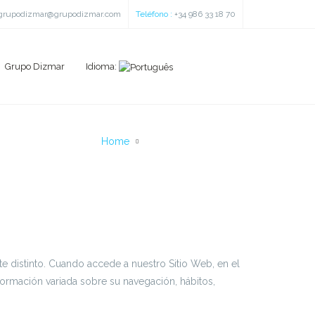
grupodizmar@grupodizmar.com
Teléfono :
+34 986 33 18 70
Grupo Dizmar
Idioma:
Home
Política de cookies
te distinto. Cuando accede a nuestro Sitio Web, en el
ormación variada sobre su navegación, hábitos,