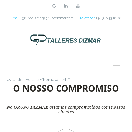
Email :
grupodizmar@grupodizmar.com
Teléfono :
+34 986 33 18 70
[rev_slider_vc alias=”homevariant1″]
O NOSSO COMPROMISO
No GRUPO DIZMAR estamos comprometidos com nossos
clientes