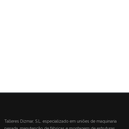
MONTAGEM
CONSTRUÇÃO
Talleres Dizmar, S.L. especializado em uniões de maquinaria
pesada, manutenção de fábricas e montagem de estruturas