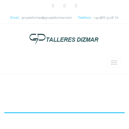
Email :
grupodizmar@grupodizmar.com
Teléfono :
+34 986 33 18 70
57 Pórticos mejora Autopista M74(
Escocia )