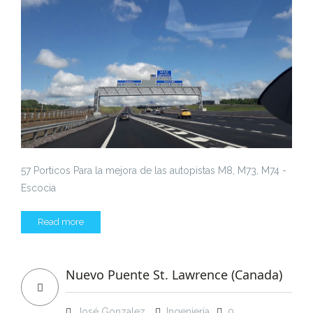
57 Porticos Para la mejora de las autopistas M8, M73, M74 -
Escocia
Read more
Nuevo Puente St. Lawrence (Canada)
José Gonzalez
Ingeniería
0