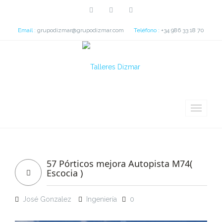
Email :
grupodizmar@grupodizmar.com
Teléfono :
+34 986 33 18 70
57 Pórticos mejora Autopista M74(
Escocia )
José Gonzalez
Ingeniería
0