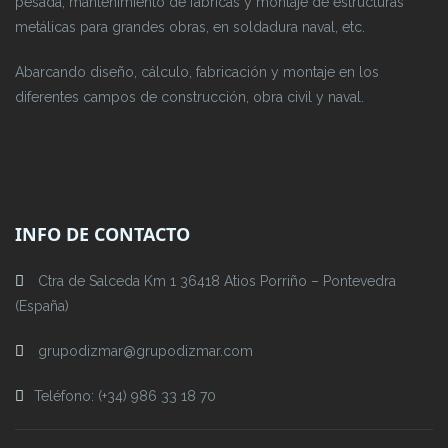
pesada, mantenimiento de fábricas y montaje de estructuras
metálicas para grandes obras, en soldadura naval, etc.
Abarcando diseño, cálculo, fabricación y montaje en los
diferentes campos de construcción, obra civil y naval.
INFO DE CONTACTO
Ctra de Salceda Km 1 36418 Atios Porriño – Pontevedra
(España)
grupodizmar@grupodizmar.com
Teléfono: (+34) 986 33 18 70