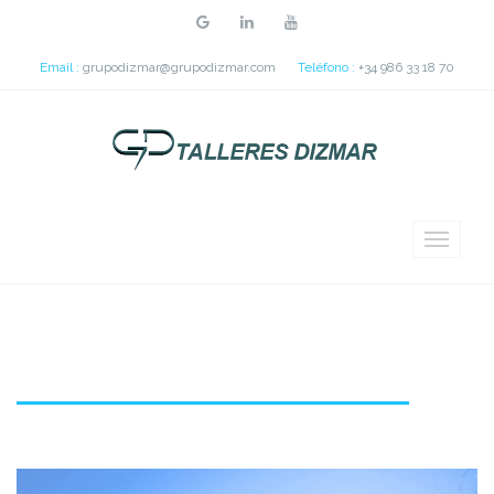
Email :
grupodizmar@grupodizmar.com
Teléfono :
+34 986 33 18 70
CINBIO (C. de Inv. Biomédical)