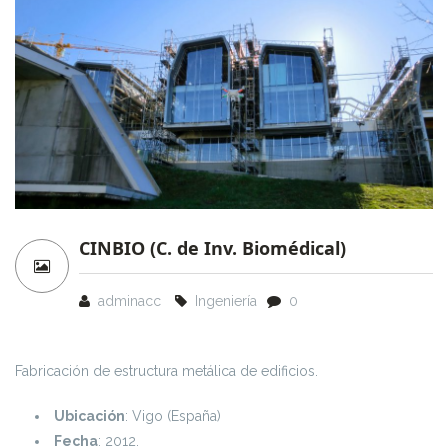
CINBIO (C. de Inv. Biomédical)
adminacc
Ingeniería
0
Fabricación de estructura metálica de edificios.
Ubicación
: Vigo (España)
Fecha
: 2012.