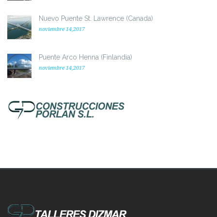
Nuevo Puente St. Lawrence (Canada)
noviembre 14,2017
Puente Arco Henna (Finlandia)
noviembre 14,2017