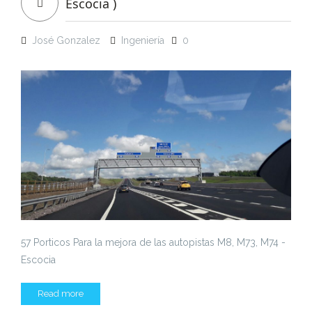
Escocia )
José Gonzalez
Ingeniería
0
57 Porticos Para la mejora de las autopistas M8, M73, M74 -
Escocia
Read more