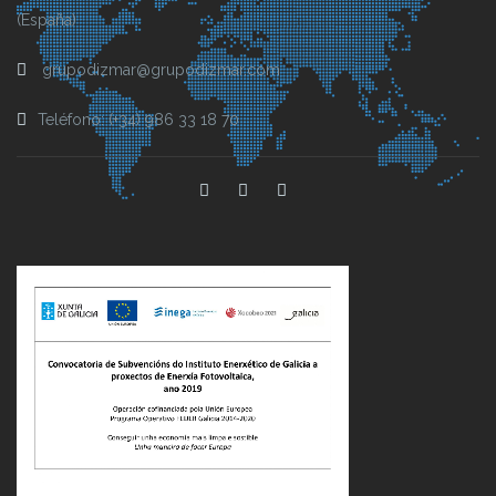
(España)
grupodizmar@grupodizmar.com
Teléfono: (+34) 986 33 18 70