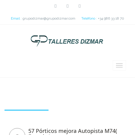
Email :
grupodizmar@grupodizmar.com
Teléfono :
+34 986 33 18 70
Tag: Río Ulla
57 Pórticos mejora Autopista M74(