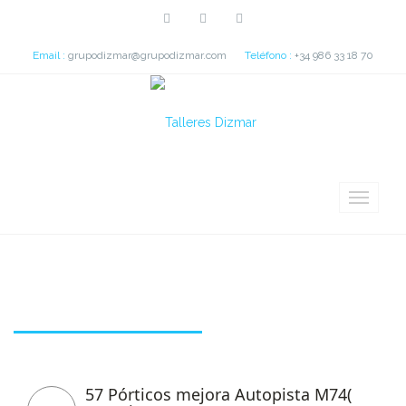
Email :
grupodizmar@grupodizmar.com
Teléfono :
+34 986 33 18 70
Tag: Pernambuco
57 Pórticos mejora Autopista M74(