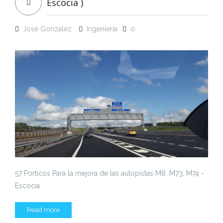
Escocia )
José Gonzalez
Ingeniería
0
57 Porticos Para la mejora de las autopistas M8, M73, M74 -
Escocia
Read more