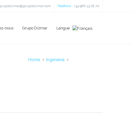
grupodizmar@grupodizmar.com
Teléfono :
+34 986 33 18 70
ez-nous
Grupo Dizmar
Langue :
Home
Ingeniería
Pasarela IFEVI